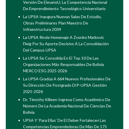
Versión De ElevateU, La Competencia Nacional
De Emprendimiento Tecnológico Universitario
La UPSA Inaugura Nuevas Salas De Estudio,
Obras Preliminares Plan Maestro De
Infraestructura 2034
La UPSA Rinde Homenaje A Zvonko Matkovic
Fleig Por Su Aporte Decisivo A La Consolidación
Del Campus UPSA
La UPSA Se Consolida En El Top 10 De Las
Organizaciones Más Responsables De Bolivia
MERCO ESG 2025-2026
La UPSA Gradúa A 664 Nuevos Profesionales De
Su Dirección De Postgrado DIP-UPSA Gestión
2025-2026
Dr. Timothy Killeen Ingresa Como Académico De
Número De La Academia Nacional De Ciencias De
Bolivia
UPSA Y ‘Para Ellas’ De El Deber Fortalecen Las
Competencias Emprendedoras De Más De 175