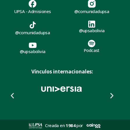
UPSA - Admisiones
@comunidadupsa
@upsabolivia
@comunidadupsa
Podcast
@upsabolivia
Vínculos internacionales:
Creada en
1984
por