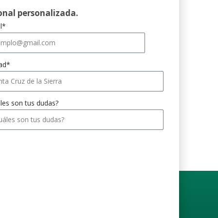
onal personalizada.
l*
ad*
les son tus dudas?