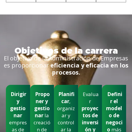
Objetivos de la carrera
El objetivo de la Administración de Empresas
es proporcionar
eficiencia y eficacia en los
procesos.
Dirigir
Propo
Planifi
Evalua
Defini
y
ner y
car
,
r
r el
gestio
gestio
organiz
proyec
model
nar
nar
la
ar y
tos de
o de
empres
creació
control
inversi
negoci
as de
n de
ar la
ón y
o
más