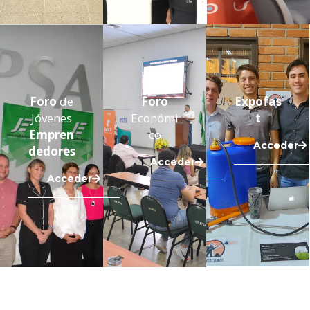
Foro
de
Foro
Expofas
Jóvenes
Económi
t
Empren
co
Acceder
dedores
Acceder
Acceder