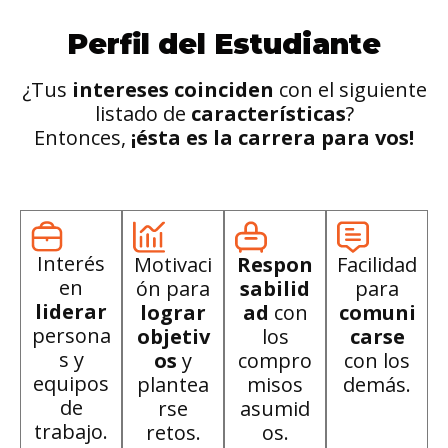
Perfil del Estudiante
¿Tus
intereses coinciden
con el siguiente
listado de
características
?
Entonces,
¡ésta es la carrera para vos!
Interés
Motivaci
Respon
Facilidad
en
ón para
sabilid
para
liderar
lograr
ad
con
comuni
persona
objetiv
los
carse
s y
os
y
compro
con los
equipos
plantea
misos
demás.
de
rse
asumid
trabajo.
retos.
os.