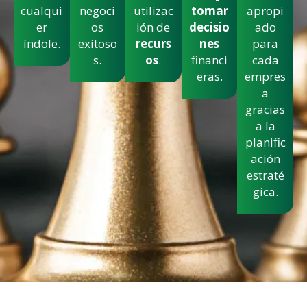
cualqui
negoci
utilizac
tomar
apropi
er
os
ión de
decisio
ado
índole.
exitoso
recurs
nes
para
s.
os
.
financi
cada
eras.
empres
a
gracias
a la
planific
ación
estraté
gica.