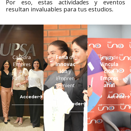
Por eso, estas actividades y eventos
resultan invaluables para tus estudios.
Cátedra
Feria
de
Feria de
Empres
Innovac
Vincula
as
ión
y
ción
Familiar
Empren
Empres
es
dimient
arial
o
Acceder
Acceder
Acceder