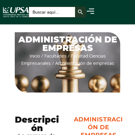
Botón de búsqueda
Buscar:
ADMINISTRACIÓN DE
EMPRESAS
Inicio
/
Facultades
/
Facultad Ciencias
Empresariales
/
Administración de empresas
Descripci
ADMINISTRACI
ón
ÓN DE