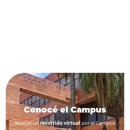
Conocé el Campus
Realizá un
recorrido virtual
por el Campus
UPSA.