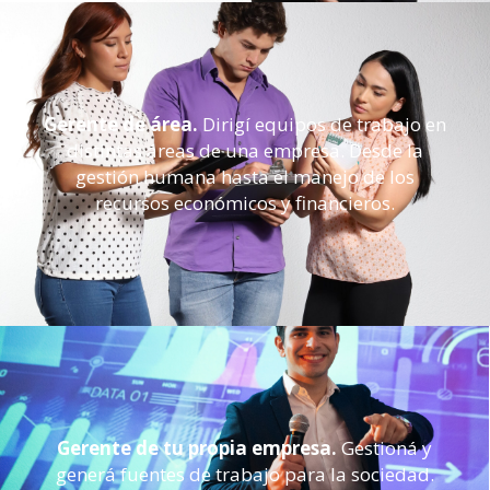
Gerente de área.
Dirigí equipos de trabajo en
distintas áreas de una empresa. Desde la
gestión humana hasta el manejo de los
recursos económicos y financieros.
Gerente de tu propia empresa.
Gestioná y
generá fuentes de trabajo para la sociedad.