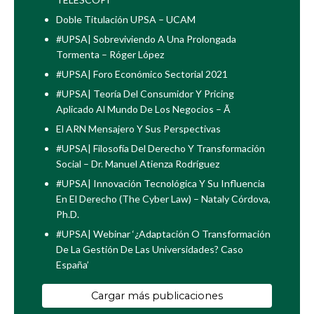
Doble Titulación UPSA – UCAM
#UPSA| Sobreviviendo A Una Prolongada
Tormenta – Róger López
#UPSA| Foro Económico Sectorial 2021
#UPSA| Teoría Del Consumidor Y Pricing
Aplicado Al Mundo De Los Negocios – Ã
El ARN Mensajero Y Sus Perspectivas
#UPSA| Filosofía Del Derecho Y Transformación
Social – Dr. Manuel Atienza Rodríguez
#UPSA| Innovación Tecnológica Y Su Influencia
En El Derecho (The Cyber Law) – Nataly Córdova,
Ph.D.
#UPSA| Webinar ‘¿Adaptación O Transformación
De La Gestión De Las Universidades? Caso
España’
Cargar más publicaciones