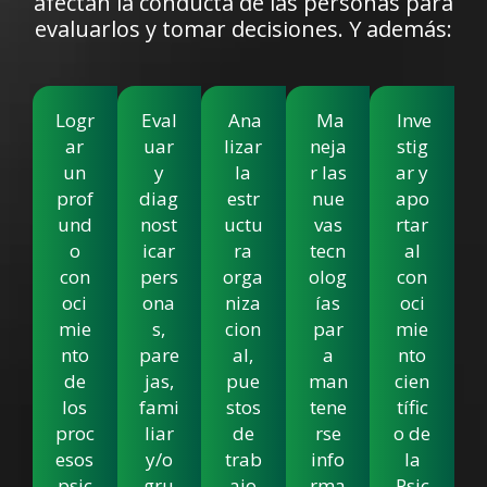
afectan la conducta de las personas para
evaluarlos y tomar decisiones. Y además:
Logr
Eval
Ana
Ma
Inve
ar
uar
lizar
neja
stig
un
y
la
r las
ar y
prof
diag
estr
nue
apo
und
nost
uctu
vas
rtar
o
icar
ra
tecn
al
con
pers
orga
olog
con
oci
ona
niza
ías
oci
mie
s,
cion
par
mie
nto
pare
al,
a
nto
de
jas,
pue
man
cien
los
fami
stos
tene
tífic
proc
liar
de
rse
o de
esos
y/o
trab
info
la
psic
gru
ajo
rma
Psic