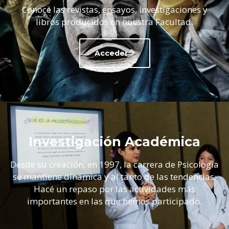
Conocé las revistas, ensayos, investigaciones y
libros producidos en nuestra Facultad.
Acceder
Investigación Académica
Desde su creación, en 1997, la carrera de Psicología
se mantiene dinámica y al tanto de las tendencias.
Hacé un repaso por las actividades más
importantes en las que hemos participado.