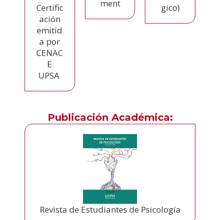
ment
gico)
Certific
ación
emitid
a por
CENAC
E
UPSA
Publicación Académica:
Revista de Estudiantes de Psicología