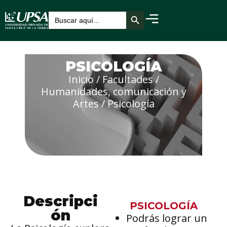
Botón de búsqueda
Buscar:
PSICOLOGÍA
Inicio
/
Facultades
/
Humanidades, comunicación y
Artes
/
Psicología
Descripci
PSICOLOGÍA
ón
Podrás lograr un