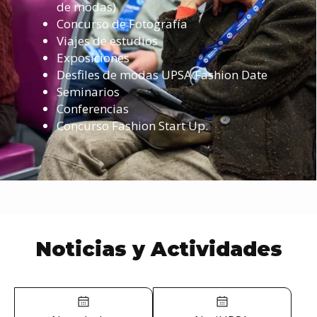
de modas)
Concurso de Fotografía
Viajes de estudios
Exposiciones
Desfiles de modas UPSA Fashion Date
Seminarios
Conferencias
Concurso Fashion Start Up.
Noticias y Actividades