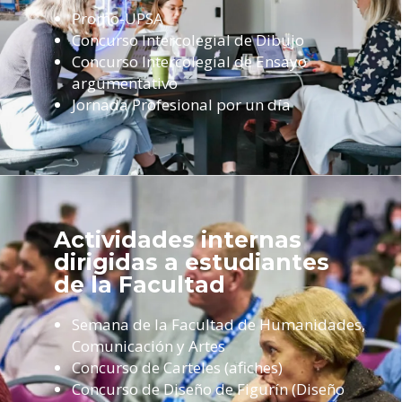
Promo-UPSA
Concurso Intercolegial de Dibujo
Concurso Intercolegial de Ensayo
argumentativo
Jornada Profesional por un día
Actividades internas
dirigidas a estudiantes
de la Facultad
Semana de la Facultad de Humanidades,
Comunicación y Artes
Concurso de Carteles (afiches)
Concurso de Diseño de Figurín (Diseño