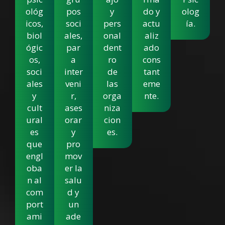
ológ
pos
y
do y
olog
icos,
soci
pers
actu
ía.
biol
ales,
onal
aliz
ógic
par
dent
ado
os,
a
ro
cons
soci
inter
de
tant
ales
veni
las
eme
y
r,
orga
nte.
cult
ases
niza
ural
orar
cion
es
y
es.
que
pro
engl
mov
oba
er la
n al
salu
com
d y
port
un
ami
ade