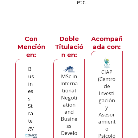
etc.
Con
Doble
Acompañ
Mención
Titulació
ada con:
en:
n en:
B
CIAP
us
MSc in
(Centro
Interna
in
de
tional
es
Investi
Negoti
s
gación
ation
St
y
and
ra
Asesor
Busine
te
amient
ss
gy
o
Develo
Psicoló