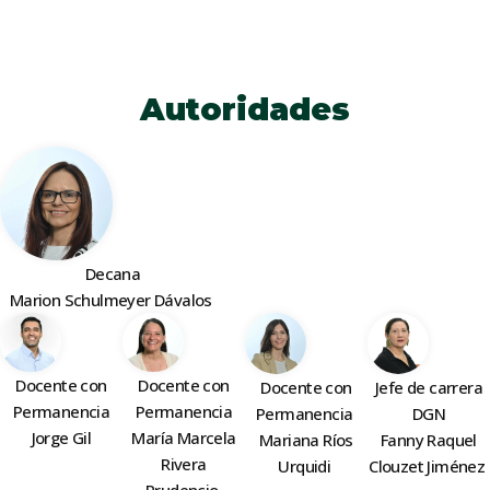
Autoridades
Decana
Marion Schulmeyer Dávalos
Docente con
Docente con
Docente con
Jefe de carrera
Permanencia
Permanencia
Permanencia
DGN
María Marcela
​Jorge Gil
Mariana Ríos
Fanny Raquel
Rivera
Urquidi
Clouzet Jiménez