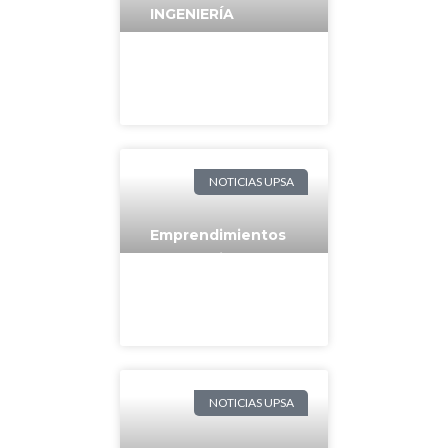
INGENIERÍA
INDUSTRIAL
GANADOR DE LOS
III JUEGOS
INTERCARRERAS
NOTICIAS UPSA
Emprendimientos
de estudiantes
concluyen primera
etapa en la
IncubaUPSA
NOTICIAS UPSA