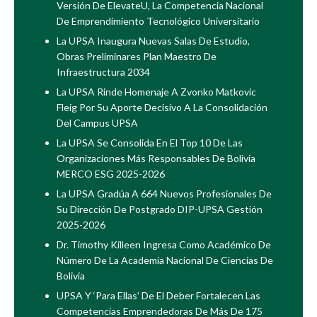
Versión De ElevateU, La Competencia Nacional
De Emprendimiento Tecnológico Universitario
La UPSA Inaugura Nuevas Salas De Estudio,
Obras Preliminares Plan Maestro De
Infraestructura 2034
La UPSA Rinde Homenaje A Zvonko Matkovic
Fleig Por Su Aporte Decisivo A La Consolidación
Del Campus UPSA
La UPSA Se Consolida En El Top 10 De Las
Organizaciones Más Responsables De Bolivia
MERCO ESG 2025-2026
La UPSA Gradúa A 664 Nuevos Profesionales De
Su Dirección De Postgrado DIP-UPSA Gestión
2025-2026
Dr. Timothy Killeen Ingresa Como Académico De
Número De La Academia Nacional De Ciencias De
Bolivia
UPSA Y ‘Para Ellas’ De El Deber Fortalecen Las
Competencias Emprendedoras De Más De 175