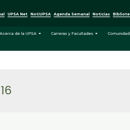
ual
UPSA Net
NotiUPSA
Agenda Semanal
Noticias
Bibliot
Acerca de la UPSA
Carreras y Facultades
Comunidad
016