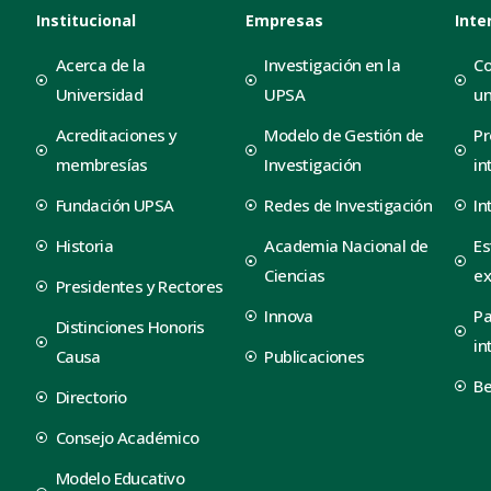
Institucional
Empresas
Inte
Acerca de la
Investigación en la
Co
Universidad
UPSA
un
Acreditaciones y
Modelo de Gestión de
Pr
membresías
Investigación
in
Fundación UPSA
Redes de Investigación
In
Historia
Academia Nacional de
Es
Ciencias
ex
Presidentes y Rectores
Innova
Pa
Distinciones Honoris
in
Causa
Publicaciones
B
Directorio
Consejo Académico
Modelo Educativo