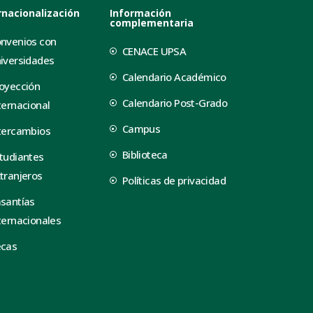
rnacionalización
Información
complementaria
nvenios con
CENACE UPSA
iversidades
Calendario Académico
oyección
Calendario Post-Grado
ternacional
Campus
tercambios
Biblioteca
tudiantes
tranjeros
Políticas de privacidad
santías
ternacionales
ecas