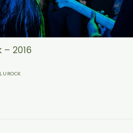
k – 2016
L U ROCK