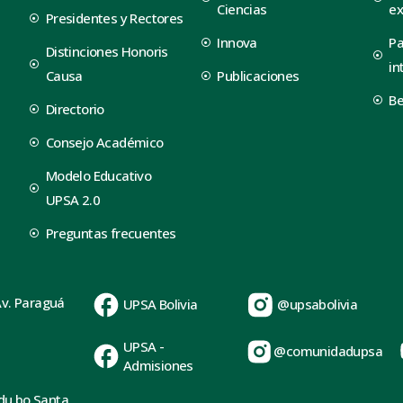
Ciencias
ex
Presidentes y Rectores
Innova
Pa
Distinciones Honoris
in
Causa
Publicaciones
B
Directorio
Consejo Académico
Modelo Educativo
UPSA 2.0
Preguntas frecuentes
Av. Paraguá
UPSA Bolivia
@upsabolivia
UPSA -
@comunidadupsa
Admisiones
du.bo Santa