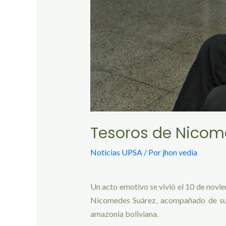
Tesoros de Nicom
Noticias UPSA
/ Por
jhon vedia
Un acto emotivo se vivió el 10 de novie
Nicomedes Suárez, acompañado de su e
amazonia boliviana.