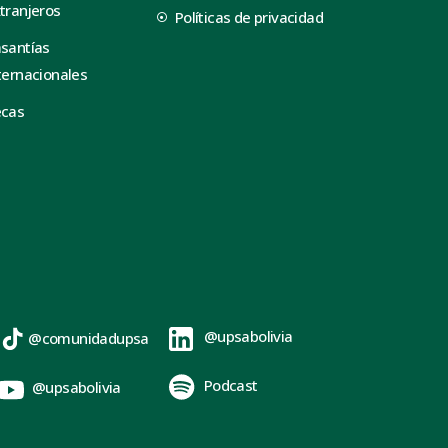
tranjeros
Políticas de privacidad
santías
ternacionales
ecas
@upsabolivia
@comunidadupsa
Podcast
@upsabolivia