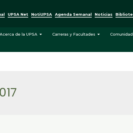
ual
UPSA Net
NotiUPSA
Agenda Semanal
Noticias
Bibliot
Acerca de la UPSA
Carreras y Facultades
Comunidad
017