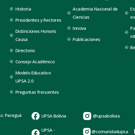
Historia
Academia Nacional de
Es
Ciencias
ex
Presidentes y Rectores
Innova
Pa
Distinciones Honoris
in
Causa
Publicaciones
B
Directorio
Consejo Académico
Modelo Educativo
UPSA 2.0
Preguntas frecuentes
Av. Paraguá
UPSA Bolivia
@upsabolivia
UPSA -
@comunidadupsa