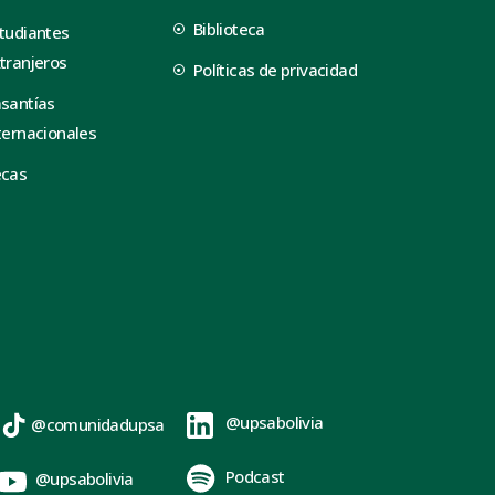
Biblioteca
tudiantes
tranjeros
Políticas de privacidad
santías
ternacionales
ecas
@upsabolivia
@comunidadupsa
Podcast
@upsabolivia