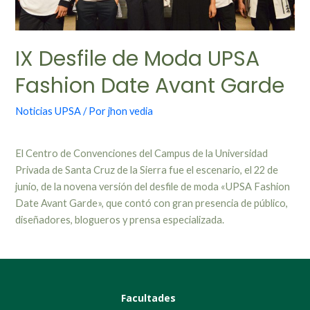
IX Desfile de Moda UPSA
Fashion Date Avant Garde
Noticias UPSA
/ Por
jhon vedia
El Centro de Convenciones del Campus de la Universidad
Privada de Santa Cruz de la Sierra fue el escenario, el 22 de
junio, de la novena versión del desfile de moda «UPSA Fashion
Date Avant Garde», que contó con gran presencia de público,
diseñadores, blogueros y prensa especializada.
Facultades