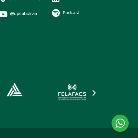
Podcast
@upsabolivia