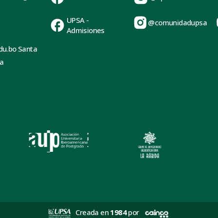
UPSA -
@comunidadupsa
Admisiones
du.bo Santa
ia
Creada en
1984
por