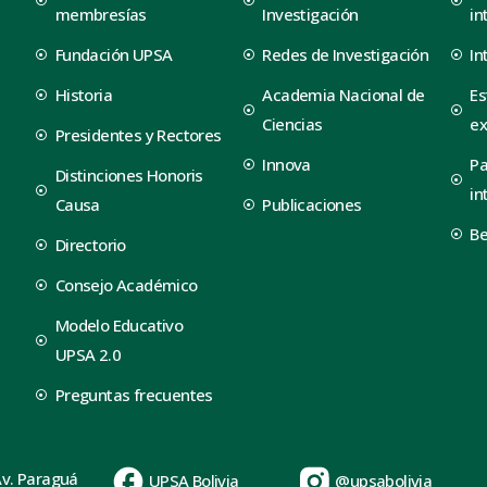
membresías
Investigación
in
Fundación UPSA
Redes de Investigación
In
Historia
Academia Nacional de
Es
Ciencias
ex
Presidentes y Rectores
Innova
Pa
Distinciones Honoris
in
Causa
Publicaciones
B
Directorio
Consejo Académico
Modelo Educativo
UPSA 2.0
Preguntas frecuentes
Av. Paraguá
UPSA Bolivia
@upsabolivia