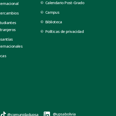
Calendario Post-Grado
ternacional
Campus
tercambios
Biblioteca
tudiantes
tranjeros
Políticas de privacidad
santías
ternacionales
ecas
@upsabolivia
@comunidadupsa