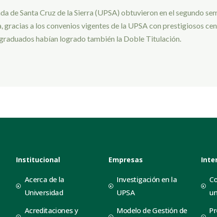
ada de Santa Cruz de la Sierra (UPSA) obtuvieron en el segundo se
a, gracias a los convenios vigentes de la UPSA con prestigiosos ce
s graduados habían logrado también la Doble Titulación.
Institucional
Empresas
Inte
Acerca de la
Investigación en la
Co
Universidad
UPSA
un
Acreditaciones y
Modelo de Gestión de
Pr