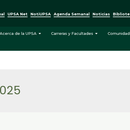
ual
UPSA Net
NotiUPSA
Agenda Semanal
Noticias
Bibliot
Acerca de la UPSA
Carreras y Facultades
Comunidad
2025