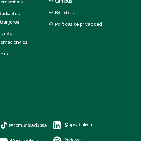
Campus
tercambios
Biblioteca
tudiantes
tranjeros
Políticas de privacidad
santías
ternacionales
ecas
@upsabolivia
@comunidadupsa
Podcast
@upsabolivia