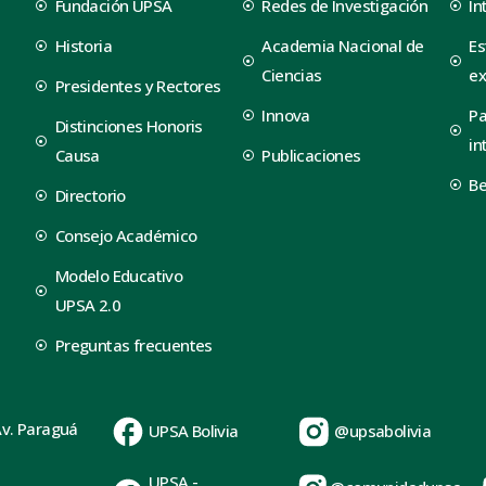
Fundación UPSA
Redes de Investigación
In
Historia
Academia Nacional de
Es
Ciencias
ex
Presidentes y Rectores
Innova
Pa
Distinciones Honoris
in
Causa
Publicaciones
B
Directorio
Consejo Académico
Modelo Educativo
UPSA 2.0
Preguntas frecuentes
Av. Paraguá
UPSA Bolivia
@upsabolivia
UPSA -