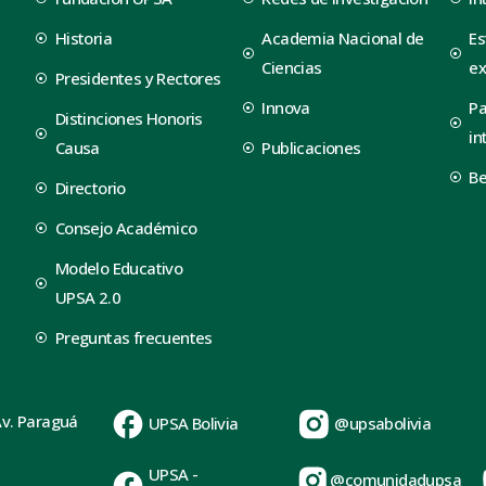
Historia
Academia Nacional de
Es
Ciencias
ex
Presidentes y Rectores
Innova
Pa
Distinciones Honoris
in
Causa
Publicaciones
B
Directorio
Consejo Académico
Modelo Educativo
UPSA 2.0
Preguntas frecuentes
Av. Paraguá
UPSA Bolivia
@upsabolivia
UPSA -
@comunidadupsa