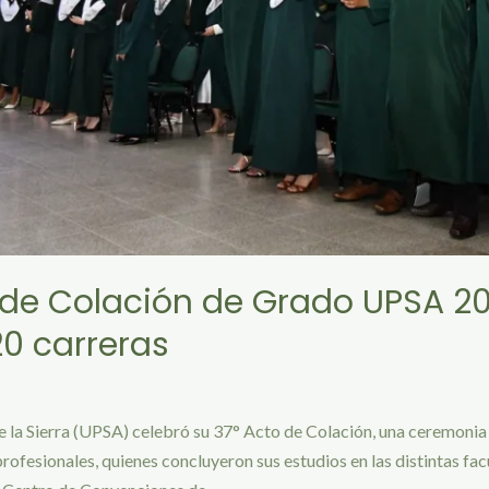
 de Colación de Grado UPSA 2
20 carreras
 la Sierra (UPSA) celebró su 37° Acto de Colación, una ceremonia
ofesionales, quienes concluyeron sus estudios en las distintas facu