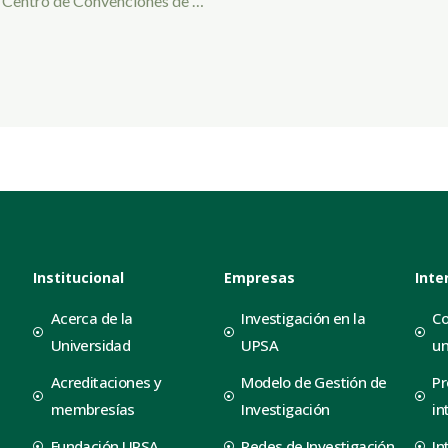
el Centro de Convenciones de …
Institucional
Empresas
Inte
Acerca de la
Investigación en la
Co
Universidad
UPSA
un
Acreditaciones y
Modelo de Gestión de
Pr
membresías
Investigación
in
Fundación UPSA
Redes de Investigación
In