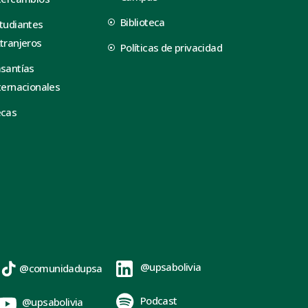
Biblioteca
tudiantes
tranjeros
Políticas de privacidad
santías
ternacionales
ecas
@upsabolivia
@comunidadupsa
Podcast
@upsabolivia