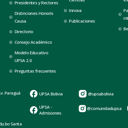
Presidentes y Rectores
Innova
Pa
Distinciones Honoris
in
Causa
Publicaciones
B
Directorio
Consejo Académico
Modelo Educativo
UPSA 2.0
Preguntas frecuentes
Av. Paraguá
UPSA Bolivia
@upsabolivia
UPSA -
@comunidadupsa
Admisiones
du.bo Santa