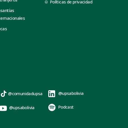
Políticas de privacidad
santías
ternacionales
ecas
@upsabolivia
@comunidadupsa
Podcast
@upsabolivia