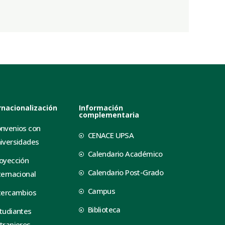
rnacionalización
Información
complementaria
nvenios con
CENACE UPSA
iversidades
Calendario Académico
oyección
Calendario Post-Grado
ternacional
Campus
tercambios
Biblioteca
tudiantes
tranjeros