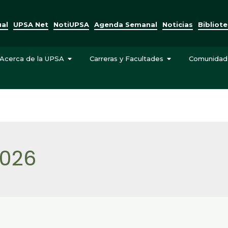
ual
UPSA Net
NotiUPSA
Agenda Semanal
Noticias
Bibliot
Acerca de la UPSA
Carreras y Facultades
Comunidad
2026