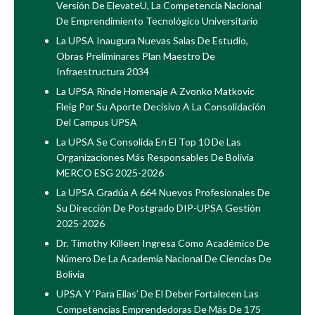
Versión De ElevateU, La Competencia Nacional
De Emprendimiento Tecnológico Universitario
La UPSA Inaugura Nuevas Salas De Estudio,
Obras Preliminares Plan Maestro De
Infraestructura 2034
La UPSA Rinde Homenaje A Zvonko Matkovic
Fleig Por Su Aporte Decisivo A La Consolidación
Del Campus UPSA
La UPSA Se Consolida En El Top 10 De Las
Organizaciones Más Responsables De Bolivia
MERCO ESG 2025-2026
La UPSA Gradúa A 664 Nuevos Profesionales De
Su Dirección De Postgrado DIP-UPSA Gestión
2025-2026
Dr. Timothy Killeen Ingresa Como Académico De
Número De La Academia Nacional De Ciencias De
Bolivia
UPSA Y ‘Para Ellas’ De El Deber Fortalecen Las
Competencias Emprendedoras De Más De 175