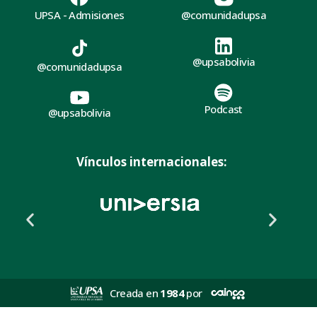
UPSA - Admisiones
@comunidadupsa
@upsabolivia
@comunidadupsa
Podcast
@upsabolivia
Vínculos internacionales:
Creada en
1984
por