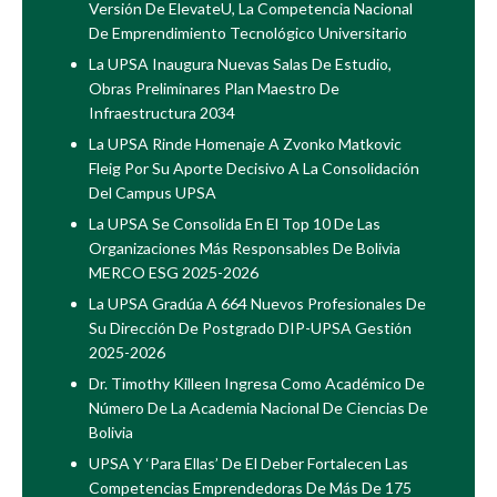
Versión De ElevateU, La Competencia Nacional
De Emprendimiento Tecnológico Universitario
La UPSA Inaugura Nuevas Salas De Estudio,
Obras Preliminares Plan Maestro De
Infraestructura 2034
La UPSA Rinde Homenaje A Zvonko Matkovic
Fleig Por Su Aporte Decisivo A La Consolidación
Del Campus UPSA
La UPSA Se Consolida En El Top 10 De Las
Organizaciones Más Responsables De Bolivia
MERCO ESG 2025-2026
La UPSA Gradúa A 664 Nuevos Profesionales De
Su Dirección De Postgrado DIP-UPSA Gestión
2025-2026
Dr. Timothy Killeen Ingresa Como Académico De
Número De La Academia Nacional De Ciencias De
Bolivia
UPSA Y ‘Para Ellas’ De El Deber Fortalecen Las
Competencias Emprendedoras De Más De 175