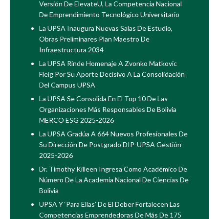
Versión De ElevateU, La Competencia Nacional
De Emprendimiento Tecnológico Universitario
La UPSA Inaugura Nuevas Salas De Estudio,
Obras Preliminares Plan Maestro De
Infraestructura 2034
La UPSA Rinde Homenaje A Zvonko Matkovic
Fleig Por Su Aporte Decisivo A La Consolidación
Del Campus UPSA
La UPSA Se Consolida En El Top 10 De Las
Organizaciones Más Responsables De Bolivia
MERCO ESG 2025-2026
La UPSA Gradúa A 664 Nuevos Profesionales De
Su Dirección De Postgrado DIP-UPSA Gestión
2025-2026
Dr. Timothy Killeen Ingresa Como Académico De
Número De La Academia Nacional De Ciencias De
Bolivia
UPSA Y ‘Para Ellas’ De El Deber Fortalecen Las
Competencias Emprendedoras De Más De 175