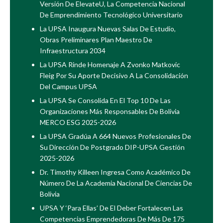
Versión De ElevateU, La Competencia Nacional
De Emprendimiento Tecnológico Universitario
La UPSA Inaugura Nuevas Salas De Estudio,
Obras Preliminares Plan Maestro De
Infraestructura 2034
La UPSA Rinde Homenaje A Zvonko Matkovic
Fleig Por Su Aporte Decisivo A La Consolidación
Del Campus UPSA
La UPSA Se Consolida En El Top 10 De Las
Organizaciones Más Responsables De Bolivia
MERCO ESG 2025-2026
La UPSA Gradúa A 664 Nuevos Profesionales De
Su Dirección De Postgrado DIP-UPSA Gestión
2025-2026
Dr. Timothy Killeen Ingresa Como Académico De
Número De La Academia Nacional De Ciencias De
Bolivia
UPSA Y ‘Para Ellas’ De El Deber Fortalecen Las
Competencias Emprendedoras De Más De 175