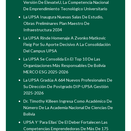
Versión De ElevateU, La Competencia Nacional
De Emprendimiento Tecnológico Universitario
La UPSA Inaugura Nuevas Salas De Estudio,
Obras Preliminares Plan Maestro De
Infraestructura 2034
La UPSA Rinde Homenaje A Zvonko Matkovic
Fleig Por Su Aporte Decisivo A La Consolidación
Del Campus UPSA
La UPSA Se Consolida En El Top 10 De Las
Organizaciones Más Responsables De Bolivia
MERCO ESG 2025-2026
La UPSA Gradúa A 664 Nuevos Profesionales De
Su Dirección De Postgrado DIP-UPSA Gestión
2025-2026
Dr. Timothy Killeen Ingresa Como Académico De
Número De La Academia Nacional De Ciencias De
Bolivia
UPSA Y ‘Para Ellas’ De El Deber Fortalecen Las
Competencias Emprendedoras De Más De 175