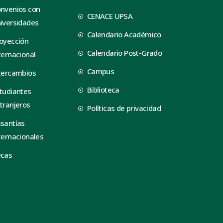
nvenios con
CENACE UPSA
iversidades
Calendario Académico
oyección
Calendario Post-Grado
ternacional
Campus
tercambios
Biblioteca
tudiantes
tranjeros
Políticas de privacidad
santías
ternacionales
ecas