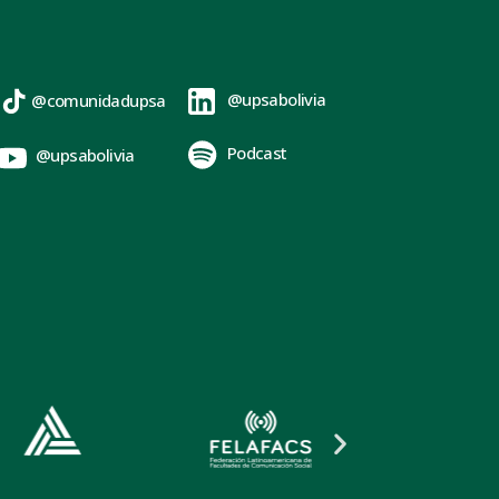
@upsabolivia
@comunidadupsa
Podcast
@upsabolivia