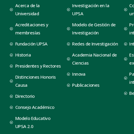
Acerca de la
Investigación en la
Co
Universidad
UPSA
un
Acreditaciones y
Modelo de Gestión de
Pr
membresías
Investigación
in
Fundación UPSA
Redes de Investigación
In
Historia
Academia Nacional de
Es
Ciencias
ex
Presidentes y Rectores
Innova
Pa
Distinciones Honoris
in
Causa
Publicaciones
B
Directorio
Consejo Académico
Modelo Educativo
UPSA 2.0