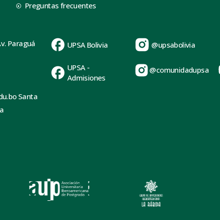
Preguntas frecuentes
Av. Paraguá
UPSA Bolivia
@upsabolivia
UPSA -
@comunidadupsa
Admisiones
du.bo Santa
ia