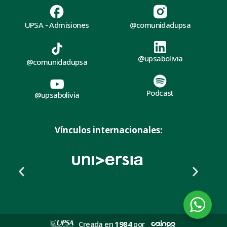
UPSA - Admisiones
@comunidadupsa
@upsabolivia
@comunidadupsa
Podcast
@upsabolivia
Vínculos internacionales:
Creada en
1984
por