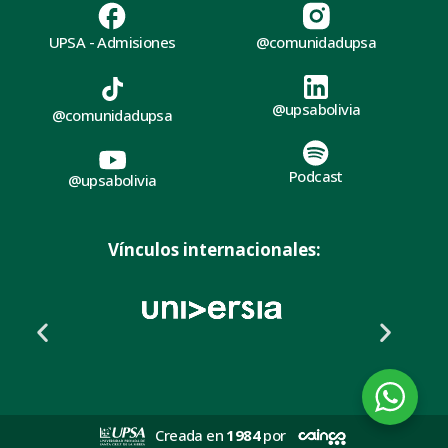
UPSA - Admisiones
@comunidadupsa
@upsabolivia
@comunidadupsa
Podcast
@upsabolivia
Vínculos internacionales:
Creada en
1984
por