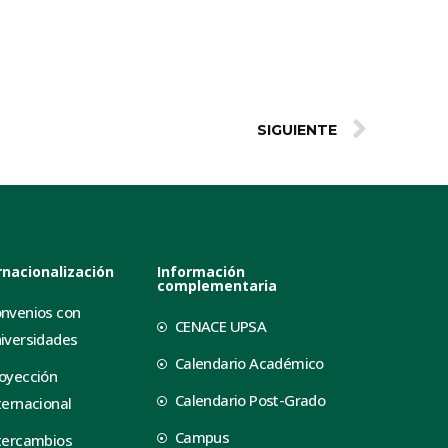
SIGUIENTE
rnacionalización
Información
complementaria
nvenios con
CENACE UPSA
iversidades
Calendario Académico
oyección
Calendario Post-Grado
ternacional
Campus
tercambios