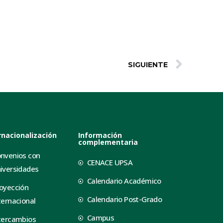
SIGUIENTE
rnacionalización
Información
complementaria
nvenios con
CENACE UPSA
iversidades
Calendario Académico
oyección
Calendario Post-Grado
ternacional
Campus
tercambios