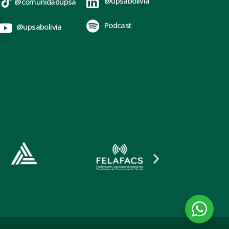
@upsabolivia
@comunidadupsa
Podcast
@upsabolivia