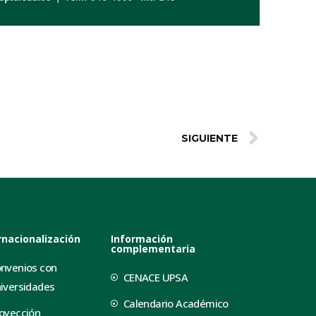
SIGUIENTE
rnacionalización
Información
complementaria
nvenios con
CENACE UPSA
iversidades
Calendario Académico
oyección