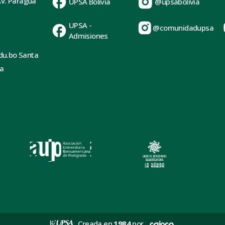
Av. Paraguá
UPSA Bolivia
@upsabolivia
UPSA -
@comunidadupsa
Admisiones
du.bo Santa
ia
Creada en
1984
por