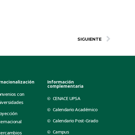
SIGUIENTE
rnacionalización
Información
complementaria
nvenios con
CENACE UPSA
iversidades
Calendario Académico
oyección
Calendario Post-Grado
ternacional
Campus
tercambios