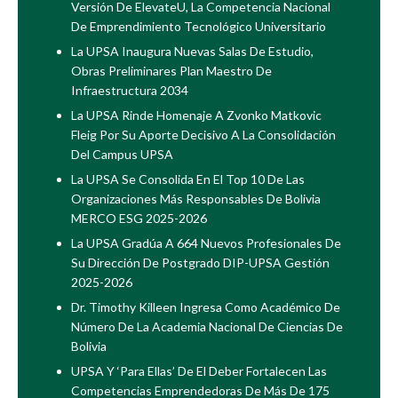
Versión De ElevateU, La Competencia Nacional
De Emprendimiento Tecnológico Universitario
La UPSA Inaugura Nuevas Salas De Estudio,
Obras Preliminares Plan Maestro De
Infraestructura 2034
La UPSA Rinde Homenaje A Zvonko Matkovic
Fleig Por Su Aporte Decisivo A La Consolidación
Del Campus UPSA
La UPSA Se Consolida En El Top 10 De Las
Organizaciones Más Responsables De Bolivia
MERCO ESG 2025-2026
La UPSA Gradúa A 664 Nuevos Profesionales De
Su Dirección De Postgrado DIP-UPSA Gestión
2025-2026
Dr. Timothy Killeen Ingresa Como Académico De
Número De La Academia Nacional De Ciencias De
Bolivia
UPSA Y ‘Para Ellas’ De El Deber Fortalecen Las
Competencias Emprendedoras De Más De 175