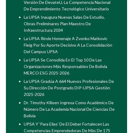
Versión De ElevateU, La Competencia Nacional
De Emprendimiento Tecnológico Universitario
La UPSA Inaugura Nuevas Salas De Estudio,
Obras Preliminares Plan Maestro De
Infraestructura 2034
La UPSA Rinde Homenaje A Zvonko Matkovic
Fleig Por Su Aporte Decisivo A La Consolidación
Del Campus UPSA
La UPSA Se Consolida En El Top 10 De Las
Organizaciones Más Responsables De Bolivia
MERCO ESG 2025-2026
La UPSA Gradúa A 664 Nuevos Profesionales De
Su Dirección De Postgrado DIP-UPSA Gestión
2025-2026
Dr. Timothy Killeen Ingresa Como Académico De
Número De La Academia Nacional De Ciencias De
Bolivia
UPSA Y ‘Para Ellas’ De El Deber Fortalecen Las
Competencias Emprendedoras De Más De 175