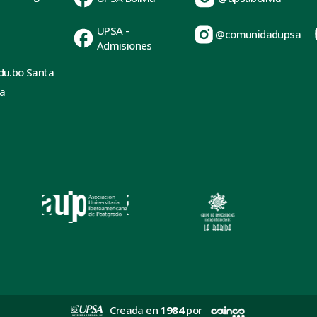
UPSA -
@comunidadupsa
Admisiones
du.bo Santa
ia
Creada en
1984
por