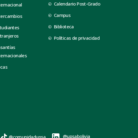
Calendario Post-Grado
ternacional
Campus
tercambios
Biblioteca
tudiantes
tranjeros
Políticas de privacidad
santías
ternacionales
ecas
@upsabolivia
@comunidadupsa