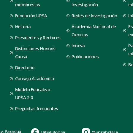
membresías
Investigación
in
Fundación UPSA
Redes de Investigación
In
Historia
Academia Nacional de
Es
Ciencias
ex
Presidentes y Rectores
Innova
Pa
Distinciones Honoris
in
Causa
Publicaciones
B
Directorio
Consejo Académico
Modelo Educativo
UPSA 2.0
Preguntas frecuentes
Av. Paraguá
UPSA Bolivia
@upsabolivia