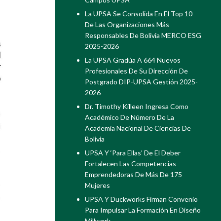
La UPSA Se Consolida En El Top 10
De Las Organizaciones Más
Responsables De Bolivia MERCO ESG
2025-2026
La UPSA Gradúa A 664 Nuevos
Profesionales De Su Dirección De
Postgrado DIP-UPSA Gestión 2025-
2026
Dr. Timothy Killeen Ingresa Como
Académico De Número De La
Academia Nacional De Ciencias De
Bolivia
UPSA Y ‘Para Ellas’ De El Deber
Fortalecen Las Competencias
Emprendedoras De Más De 175
Mujeres
UPSA Y Duckworks Firman Convenio
Para Impulsar La Formación En Diseño
Millwork