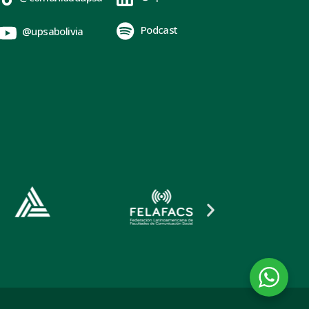
Podcast
@upsabolivia