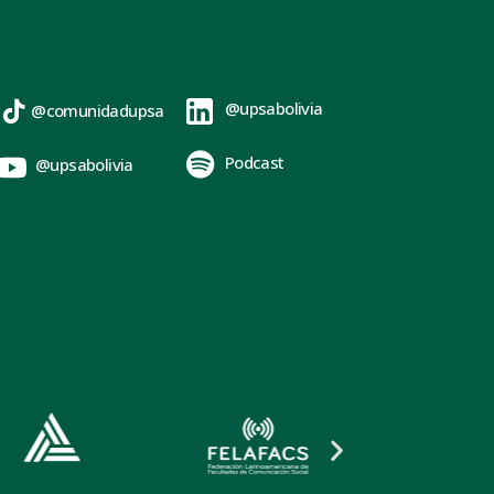
@upsabolivia
@comunidadupsa
Podcast
@upsabolivia