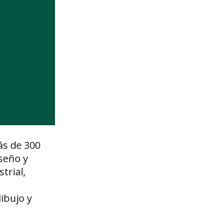
ás de 300
iseño y
trial,
ibujo y