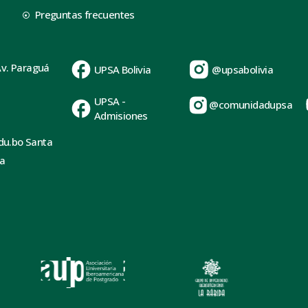
Preguntas frecuentes
Av. Paraguá
UPSA Bolivia
@upsabolivia
UPSA -
@comunidadupsa
Admisiones
du.bo Santa
ia