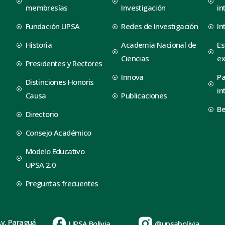
membresías
Investigación
in
Fundación UPSA
Redes de Investigación
In
Historia
Academia Nacional de
Es
Ciencias
ex
Presidentes y Rectores
Innova
Pa
Distinciones Honoris
in
Causa
Publicaciones
B
Directorio
Consejo Académico
Modelo Educativo
UPSA 2.0
Preguntas frecuentes
Av. Paraguá
UPSA Bolivia
@upsabolivia