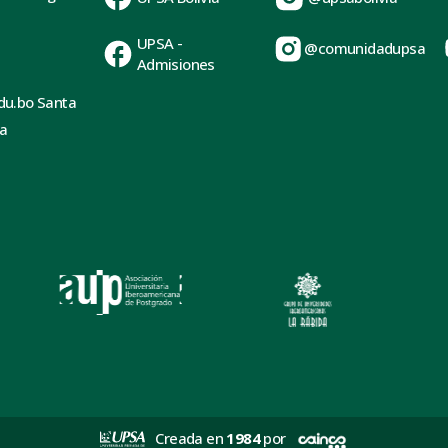
UPSA -
@comunidadupsa
Admisiones
du.bo Santa
ia
Creada en
1984
por