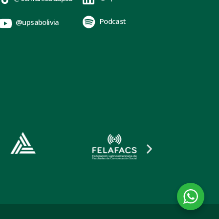
Podcast
@upsabolivia