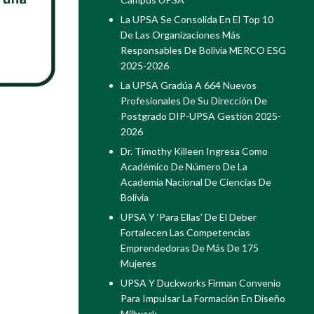
La UPSA Se Consolida En El Top 10
De Las Organizaciones Más
Responsables De Bolivia MERCO ESG
2025-2026
La UPSA Gradúa A 664 Nuevos
Profesionales De Su Dirección De
Postgrado DIP-UPSA Gestión 2025-
2026
Dr. Timothy Killeen Ingresa Como
Académico De Número De La
Academia Nacional De Ciencias De
Bolivia
UPSA Y ‘Para Ellas’ De El Deber
Fortalecen Las Competencias
Emprendedoras De Más De 175
Mujeres
UPSA Y Duckworks Firman Convenio
Para Impulsar La Formación En Diseño
Millwork