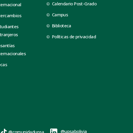
Calendario Post-Grado
ternacional
Campus
tercambios
Biblioteca
tudiantes
tranjeros
Políticas de privacidad
santías
ternacionales
ecas
@upsabolivia
@comunidadupsa