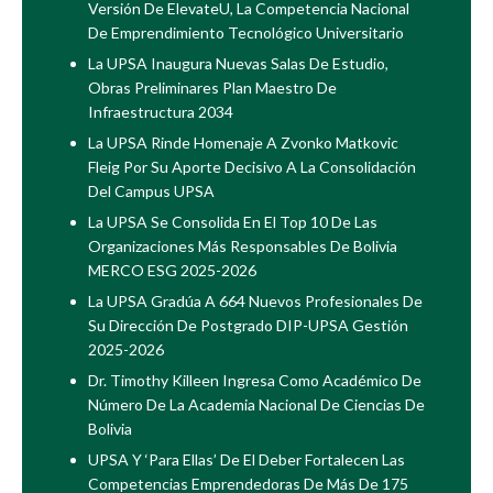
Versión De ElevateU, La Competencia Nacional
De Emprendimiento Tecnológico Universitario
La UPSA Inaugura Nuevas Salas De Estudio,
Obras Preliminares Plan Maestro De
Infraestructura 2034
La UPSA Rinde Homenaje A Zvonko Matkovic
Fleig Por Su Aporte Decisivo A La Consolidación
Del Campus UPSA
La UPSA Se Consolida En El Top 10 De Las
Organizaciones Más Responsables De Bolivia
MERCO ESG 2025-2026
La UPSA Gradúa A 664 Nuevos Profesionales De
Su Dirección De Postgrado DIP-UPSA Gestión
2025-2026
Dr. Timothy Killeen Ingresa Como Académico De
Número De La Academia Nacional De Ciencias De
Bolivia
UPSA Y ‘Para Ellas’ De El Deber Fortalecen Las
Competencias Emprendedoras De Más De 175