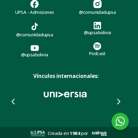
UPSA - Admisiones
@comunidadupsa
@upsabolivia
@comunidadupsa
Podcast
@upsabolivia
Vínculos internacionales:
Creada en
1984
por