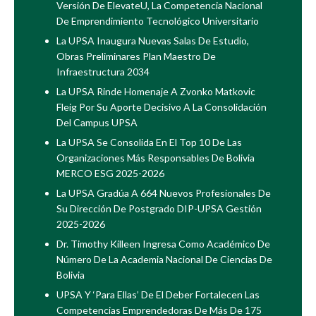
Versión De ElevateU, La Competencia Nacional
De Emprendimiento Tecnológico Universitario
La UPSA Inaugura Nuevas Salas De Estudio,
Obras Preliminares Plan Maestro De
Infraestructura 2034
La UPSA Rinde Homenaje A Zvonko Matkovic
Fleig Por Su Aporte Decisivo A La Consolidación
Del Campus UPSA
La UPSA Se Consolida En El Top 10 De Las
Organizaciones Más Responsables De Bolivia
MERCO ESG 2025-2026
La UPSA Gradúa A 664 Nuevos Profesionales De
Su Dirección De Postgrado DIP-UPSA Gestión
2025-2026
Dr. Timothy Killeen Ingresa Como Académico De
Número De La Academia Nacional De Ciencias De
Bolivia
UPSA Y ‘Para Ellas’ De El Deber Fortalecen Las
Competencias Emprendedoras De Más De 175