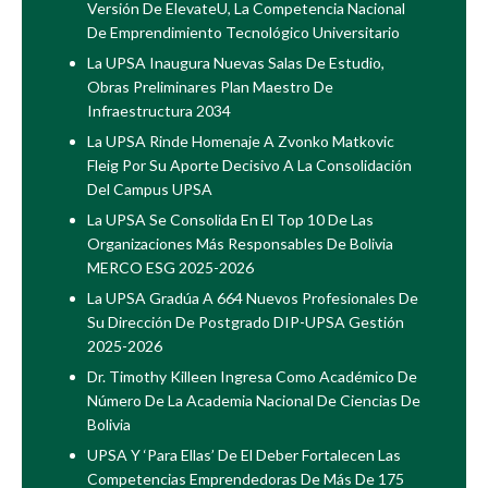
Versión De ElevateU, La Competencia Nacional
De Emprendimiento Tecnológico Universitario
La UPSA Inaugura Nuevas Salas De Estudio,
Obras Preliminares Plan Maestro De
Infraestructura 2034
La UPSA Rinde Homenaje A Zvonko Matkovic
Fleig Por Su Aporte Decisivo A La Consolidación
Del Campus UPSA
La UPSA Se Consolida En El Top 10 De Las
Organizaciones Más Responsables De Bolivia
MERCO ESG 2025-2026
La UPSA Gradúa A 664 Nuevos Profesionales De
Su Dirección De Postgrado DIP-UPSA Gestión
2025-2026
Dr. Timothy Killeen Ingresa Como Académico De
Número De La Academia Nacional De Ciencias De
Bolivia
UPSA Y ‘Para Ellas’ De El Deber Fortalecen Las
Competencias Emprendedoras De Más De 175