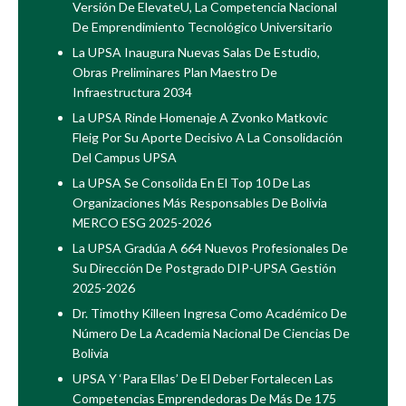
Versión De ElevateU, La Competencia Nacional
De Emprendimiento Tecnológico Universitario
La UPSA Inaugura Nuevas Salas De Estudio,
Obras Preliminares Plan Maestro De
Infraestructura 2034
La UPSA Rinde Homenaje A Zvonko Matkovic
Fleig Por Su Aporte Decisivo A La Consolidación
Del Campus UPSA
La UPSA Se Consolida En El Top 10 De Las
Organizaciones Más Responsables De Bolivia
MERCO ESG 2025-2026
La UPSA Gradúa A 664 Nuevos Profesionales De
Su Dirección De Postgrado DIP-UPSA Gestión
2025-2026
Dr. Timothy Killeen Ingresa Como Académico De
Número De La Academia Nacional De Ciencias De
Bolivia
UPSA Y ‘Para Ellas’ De El Deber Fortalecen Las
Competencias Emprendedoras De Más De 175