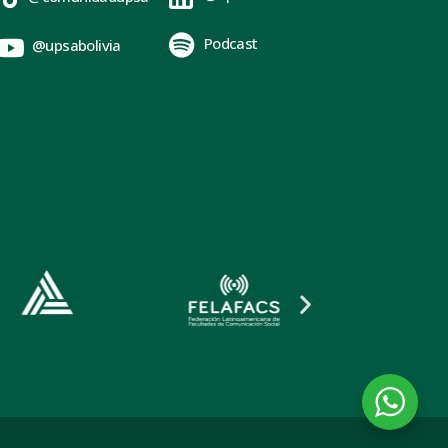
Podcast
@upsabolivia