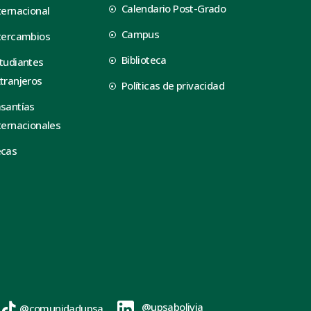
Calendario Post-Grado
ternacional
Campus
tercambios
Biblioteca
tudiantes
tranjeros
Políticas de privacidad
santías
ternacionales
ecas
@upsabolivia
@comunidadupsa