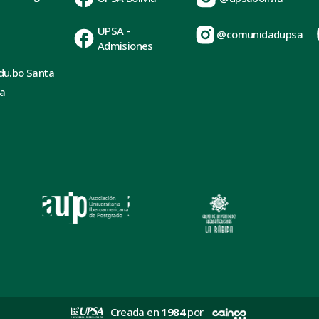
UPSA -
@comunidadupsa
Admisiones
du.bo Santa
ia
Creada en
1984
por