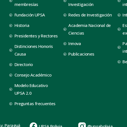
membresías
Investigación
in
Fundación UPSA
Redes de Investigación
In
Historia
Academia Nacional de
Es
Ciencias
ex
Presidentes y Rectores
Innova
Pa
Distinciones Honoris
in
Causa
Publicaciones
B
Directorio
Consejo Académico
Modelo Educativo
UPSA 2.0
Preguntas frecuentes
Av. Paraguá
UPSA Bolivia
@upsabolivia