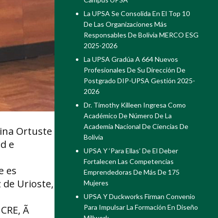
La UPSA Se Consolida En El Top 10
De Las Organizaciones Más
Responsables De Bolivia MERCO ESG
2025-2026
La UPSA Gradúa A 664 Nuevos
Profesionales De Su Dirección De
Postgrado DIP-UPSA Gestión 2025-
2026
Dr. Timothy Killeen Ingresa Como
Académico De Número De La
Academia Nacional De Ciencias De
lina Ortuste
Bolivia
ad e
UPSA Y ‘Para Ellas’ De El Deber
Fortalecen Las Competencias
e es
Emprendedoras De Más De 175
 de Urioste,
Mujeres
UPSA Y Duckworks Firman Convenio
Para Impulsar La Formación En Diseño
 CRE, Ã
Millwork