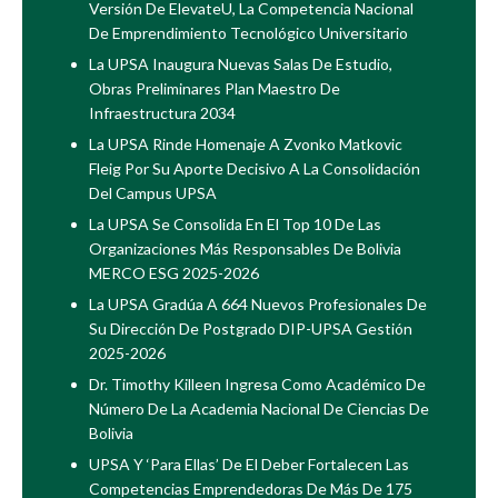
Versión De ElevateU, La Competencia Nacional
De Emprendimiento Tecnológico Universitario
La UPSA Inaugura Nuevas Salas De Estudio,
Obras Preliminares Plan Maestro De
Infraestructura 2034
La UPSA Rinde Homenaje A Zvonko Matkovic
Fleig Por Su Aporte Decisivo A La Consolidación
Del Campus UPSA
La UPSA Se Consolida En El Top 10 De Las
Organizaciones Más Responsables De Bolivia
MERCO ESG 2025-2026
La UPSA Gradúa A 664 Nuevos Profesionales De
Su Dirección De Postgrado DIP-UPSA Gestión
2025-2026
Dr. Timothy Killeen Ingresa Como Académico De
Número De La Academia Nacional De Ciencias De
Bolivia
UPSA Y ‘Para Ellas’ De El Deber Fortalecen Las
Competencias Emprendedoras De Más De 175