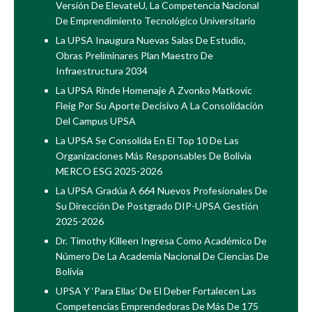
Versión De ElevateU, La Competencia Nacional
De Emprendimiento Tecnológico Universitario
La UPSA Inaugura Nuevas Salas De Estudio,
Obras Preliminares Plan Maestro De
Infraestructura 2034
La UPSA Rinde Homenaje A Zvonko Matkovic
Fleig Por Su Aporte Decisivo A La Consolidación
Del Campus UPSA
La UPSA Se Consolida En El Top 10 De Las
Organizaciones Más Responsables De Bolivia
MERCO ESG 2025-2026
La UPSA Gradúa A 664 Nuevos Profesionales De
Su Dirección De Postgrado DIP-UPSA Gestión
2025-2026
Dr. Timothy Killeen Ingresa Como Académico De
Número De La Academia Nacional De Ciencias De
Bolivia
UPSA Y ‘Para Ellas’ De El Deber Fortalecen Las
Competencias Emprendedoras De Más De 175