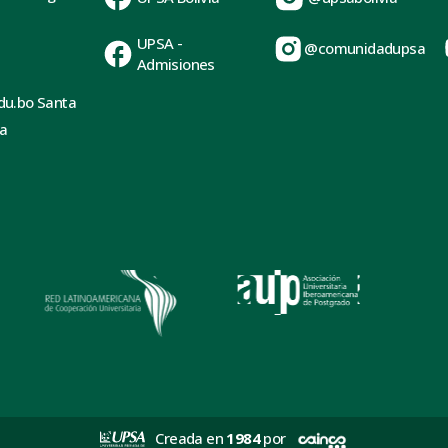
UPSA -
@comunidadupsa
Admisiones
du.bo Santa
ia
Creada en
1984
por