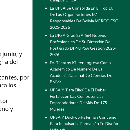
La UPSA Se Consolida En El Top 10
De Las Organizaciones Más
Responsables De Bolivia MERCO ESG
2025-2026
La UPSA Gradúa A 664 Nuevos
Profesionales De Su Dirección De
Postgrado DIP-UPSA Gestión 2025-
 junio, y
2026
gna del
Dr. Timothy Killeen Ingresa Como
Académico De Número De La
Academia Nacional De Ciencias De
tantes, por
Bolivia
ra los
UPSA Y ‘Para Ellas’ De El Deber
Fortalecen Las Competencias
ctor
Emprendedoras De Más De 175
eño y
Mujeres
UPSA Y Duckworks Firman Convenio
Para Impulsar La Formación En Diseño
Millwork