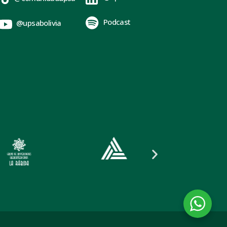
Podcast
@upsabolivia