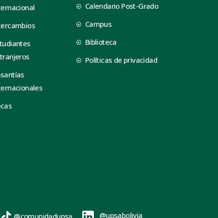
Calendario Post-Grado
ternacional
Campus
tercambios
Biblioteca
tudiantes
tranjeros
Políticas de privacidad
santías
ternacionales
ecas
@upsabolivia
@comunidadupsa