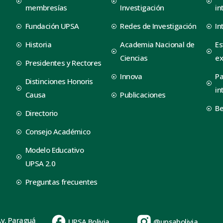
membresías
Investigación
in
Fundación UPSA
Redes de Investigación
In
Historia
Academia Nacional de
Es
Ciencias
ex
Presidentes y Rectores
Innova
Pa
Distinciones Honoris
in
Causa
Publicaciones
B
Directorio
Consejo Académico
Modelo Educativo
UPSA 2.0
Preguntas frecuentes
Av. Paraguá
UPSA Bolivia
@upsabolivia