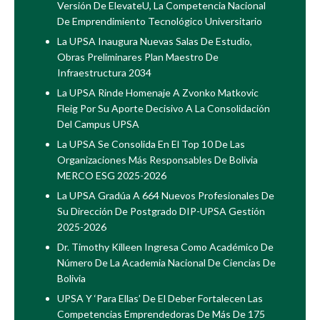
Versión De ElevateU, La Competencia Nacional
De Emprendimiento Tecnológico Universitario
La UPSA Inaugura Nuevas Salas De Estudio,
Obras Preliminares Plan Maestro De
Infraestructura 2034
La UPSA Rinde Homenaje A Zvonko Matkovic
Fleig Por Su Aporte Decisivo A La Consolidación
Del Campus UPSA
La UPSA Se Consolida En El Top 10 De Las
Organizaciones Más Responsables De Bolivia
MERCO ESG 2025-2026
La UPSA Gradúa A 664 Nuevos Profesionales De
Su Dirección De Postgrado DIP-UPSA Gestión
2025-2026
Dr. Timothy Killeen Ingresa Como Académico De
Número De La Academia Nacional De Ciencias De
Bolivia
UPSA Y ‘Para Ellas’ De El Deber Fortalecen Las
Competencias Emprendedoras De Más De 175