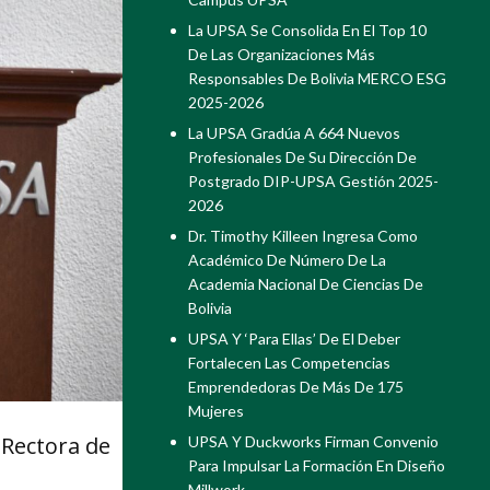
La UPSA Se Consolida En El Top 10
De Las Organizaciones Más
Responsables De Bolivia MERCO ESG
2025-2026
La UPSA Gradúa A 664 Nuevos
Profesionales De Su Dirección De
Postgrado DIP-UPSA Gestión 2025-
2026
Dr. Timothy Killeen Ingresa Como
Académico De Número De La
Academia Nacional De Ciencias De
Bolivia
UPSA Y ‘Para Ellas’ De El Deber
Fortalecen Las Competencias
Emprendedoras De Más De 175
Mujeres
a Rectora de
UPSA Y Duckworks Firman Convenio
Para Impulsar La Formación En Diseño
Millwork