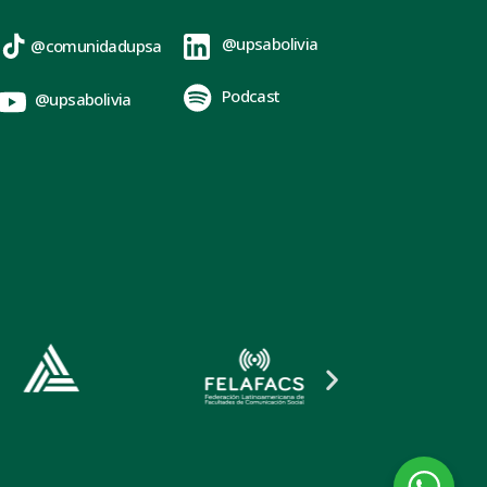
@upsabolivia
@comunidadupsa
Podcast
@upsabolivia