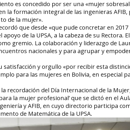
iento es concedido por ser una «mujer sobresal
n la formación integral de las ingenieras AFIB,
to de la mujer».
recordó que desde «que pude concretar en 2017 
 apoyo de la UPSA, a la cabeza de su Rectora. E
omo gremio. La colaboración y liderazgo de Lau
ncuentros nacionales y para agrupar y empoder
 satisfacción y orgullo «por recibir esta distinc
mplo para las mujeres en Bolivia, en especial pa
 la recordación del Día Internacional de la Muje
para la mujer profesional’ que se dictó en el Au
eniería y AFIB, en cuyo directorio participa co
tamento de Matemática de la UPSA.