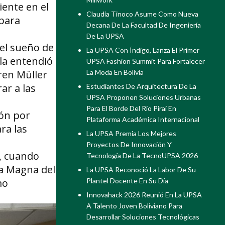
iente en el
Claudia Tinoco Asume Como Nueva
 para
Decana De La Facultad De Ingeniería
De La UPSA
el sueño de
La UPSA Con Índigo, Lanza El Primer
lla entendió
UPSA Fashion Summit Para Fortalecer
ren Müller
La Moda En Bolivia
ar a las
Estudiantes De Arquitectura De La
UPSA Proponen Soluciones Urbanas
Para El Borde Del Río Piraí En
ión por
Plataforma Académica Internacional
ra las
La UPSA Premia Los Mejores
Proyectos De Innovación Y
r, cuando
Tecnología De La TecnoUPSA 2026
la Magna del
La UPSA Reconoció La Labor De Su
mo
Plantel Docente En Su Día
Innovahack 2026 Reunió En La UPSA
A Talento Joven Boliviano Para
Desarrollar Soluciones Tecnológicas