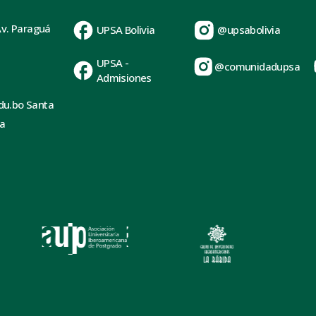
Av. Paraguá
UPSA Bolivia
@upsabolivia
UPSA -
@comunidadupsa
Admisiones
du.bo Santa
ia