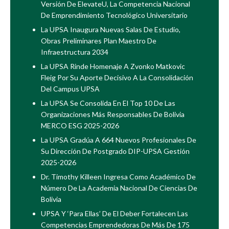
Versión De ElevateU, La Competencia Nacional
De Emprendimiento Tecnológico Universitario
La UPSA Inaugura Nuevas Salas De Estudio,
Obras Preliminares Plan Maestro De
Infraestructura 2034
La UPSA Rinde Homenaje A Zvonko Matkovic
Fleig Por Su Aporte Decisivo A La Consolidación
Del Campus UPSA
La UPSA Se Consolida En El Top 10 De Las
Organizaciones Más Responsables De Bolivia
MERCO ESG 2025-2026
La UPSA Gradúa A 664 Nuevos Profesionales De
Su Dirección De Postgrado DIP-UPSA Gestión
2025-2026
Dr. Timothy Killeen Ingresa Como Académico De
Número De La Academia Nacional De Ciencias De
Bolivia
UPSA Y ‘Para Ellas’ De El Deber Fortalecen Las
Competencias Emprendedoras De Más De 175