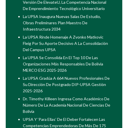
Versión De ElevateU, La Competencia Nacional
De Emprendimiento Tecnológico Universitario
La UPSA Inaugura Nuevas Salas De Estudio,
Obras Preliminares Plan Maestro De
Infraestructura 2034
La UPSA Rinde Homenaje A Zvonko Matkovic
Fleig Por Su Aporte Decisivo A La Consolidación
Del Campus UPSA
La UPSA Se Consolida En El Top 10 De Las
Organizaciones Más Responsables De Bolivia
MERCO ESG 2025-2026
La UPSA Gradúa A 664 Nuevos Profesionales De
Su Dirección De Postgrado DIP-UPSA Gestión
2025-2026
Dr. Timothy Killeen Ingresa Como Académico De
Número De La Academia Nacional De Ciencias De
Bolivia
UPSA Y ‘Para Ellas’ De El Deber Fortalecen Las
Competencias Emprendedoras De Más De 175