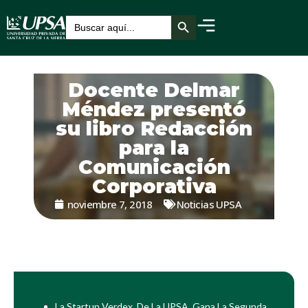
Botón de búsqueda
Buscar:
Docente Delmar
Méndez presentó
su libro Redacción
para la
Comunicación
Corporativa
noviembre 7, 2018
Noticias UPSA
La Startup Verdex, De La UPSA, Gana La Segunda