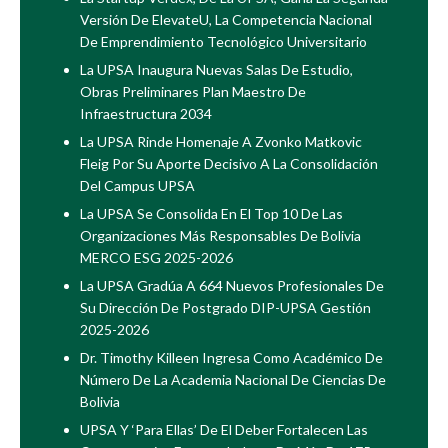
Versión De ElevateU, La Competencia Nacional
De Emprendimiento Tecnológico Universitario
La UPSA Inaugura Nuevas Salas De Estudio,
Obras Preliminares Plan Maestro De
Infraestructura 2034
La UPSA Rinde Homenaje A Zvonko Matkovic
Fleig Por Su Aporte Decisivo A La Consolidación
Del Campus UPSA
La UPSA Se Consolida En El Top 10 De Las
Organizaciones Más Responsables De Bolivia
MERCO ESG 2025-2026
La UPSA Gradúa A 664 Nuevos Profesionales De
Su Dirección De Postgrado DIP-UPSA Gestión
2025-2026
Dr. Timothy Killeen Ingresa Como Académico De
Número De La Academia Nacional De Ciencias De
Bolivia
UPSA Y ‘Para Ellas’ De El Deber Fortalecen Las