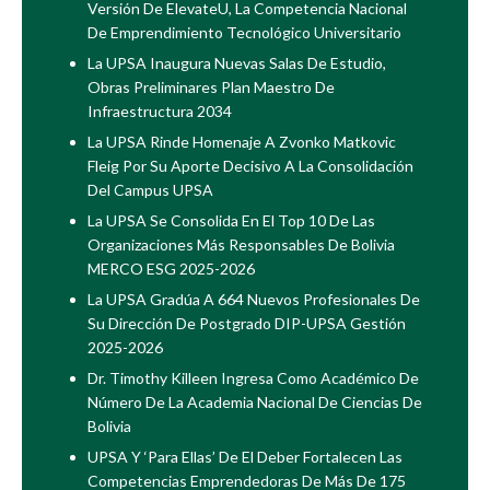
Versión De ElevateU, La Competencia Nacional
De Emprendimiento Tecnológico Universitario
La UPSA Inaugura Nuevas Salas De Estudio,
Obras Preliminares Plan Maestro De
Infraestructura 2034
La UPSA Rinde Homenaje A Zvonko Matkovic
Fleig Por Su Aporte Decisivo A La Consolidación
Del Campus UPSA
La UPSA Se Consolida En El Top 10 De Las
Organizaciones Más Responsables De Bolivia
MERCO ESG 2025-2026
La UPSA Gradúa A 664 Nuevos Profesionales De
Su Dirección De Postgrado DIP-UPSA Gestión
2025-2026
Dr. Timothy Killeen Ingresa Como Académico De
Número De La Academia Nacional De Ciencias De
Bolivia
UPSA Y ‘Para Ellas’ De El Deber Fortalecen Las
Competencias Emprendedoras De Más De 175