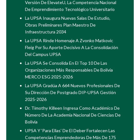
Versión De ElevateU, La Competencia Nacional
De Emprendimiento Tecnológico Universitario
La UPSA Inaugura Nuevas Salas De Estudio,
Obras Preliminares Plan Maestro De
Infraestructura 2034
La UPSA Rinde Homenaje A Zvonko Matkovic
Fleig Por Su Aporte Decisivo A La Consolidación
Del Campus UPSA
La UPSA Se Consolida En El Top 10 De Las
Organizaciones Más Responsables De Bolivia
MERCO ESG 2025-2026
La UPSA Gradúa A 664 Nuevos Profesionales De
Su Dirección De Postgrado DIP-UPSA Gestión
2025-2026
Dr. Timothy Killeen Ingresa Como Académico De
Número De La Academia Nacional De Ciencias De
Bolivia
UPSA Y ‘Para Ellas’ De El Deber Fortalecen Las
Competencias Emprendedoras De Más De 175