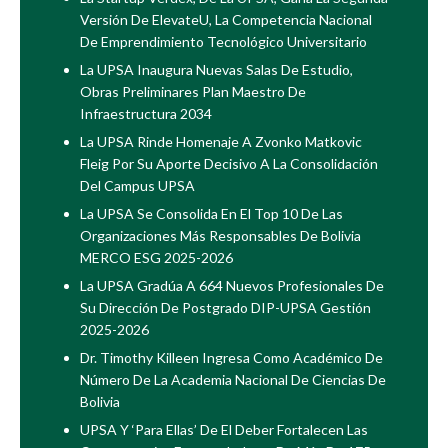
Versión De ElevateU, La Competencia Nacional
De Emprendimiento Tecnológico Universitario
La UPSA Inaugura Nuevas Salas De Estudio,
Obras Preliminares Plan Maestro De
Infraestructura 2034
La UPSA Rinde Homenaje A Zvonko Matkovic
Fleig Por Su Aporte Decisivo A La Consolidación
Del Campus UPSA
La UPSA Se Consolida En El Top 10 De Las
Organizaciones Más Responsables De Bolivia
MERCO ESG 2025-2026
La UPSA Gradúa A 664 Nuevos Profesionales De
Su Dirección De Postgrado DIP-UPSA Gestión
2025-2026
Dr. Timothy Killeen Ingresa Como Académico De
Número De La Academia Nacional De Ciencias De
Bolivia
UPSA Y ‘Para Ellas’ De El Deber Fortalecen Las