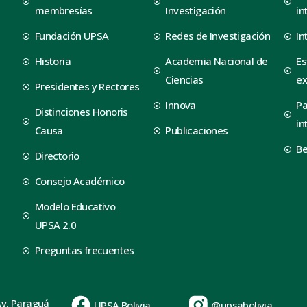
membresías
Investigación
in
Fundación UPSA
Redes de Investigación
In
Historia
Academia Nacional de
Es
Ciencias
ex
Presidentes y Rectores
Innova
Pa
Distinciones Honoris
in
Causa
Publicaciones
B
Directorio
Consejo Académico
Modelo Educativo
UPSA 2.0
Preguntas frecuentes
Av. Paraguá
UPSA Bolivia
@upsabolivia