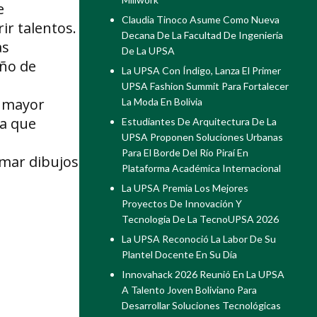
e
Claudia Tinoco Asume Como Nueva
ir talentos.
Decana De La Facultad De Ingeniería
as
De La UPSA
eño de
La UPSA Con Índigo, Lanza El Primer
UPSA Fashion Summit Para Fortalecer
a mayor
La Moda En Bolivia
ra que
Estudiantes De Arquitectura De La
UPSA Proponen Soluciones Urbanas
Para El Borde Del Río Piraí En
smar dibujos
Plataforma Académica Internacional
La UPSA Premia Los Mejores
Proyectos De Innovación Y
Tecnología De La TecnoUPSA 2026
La UPSA Reconoció La Labor De Su
Plantel Docente En Su Día
Innovahack 2026 Reunió En La UPSA
A Talento Joven Boliviano Para
Desarrollar Soluciones Tecnológicas