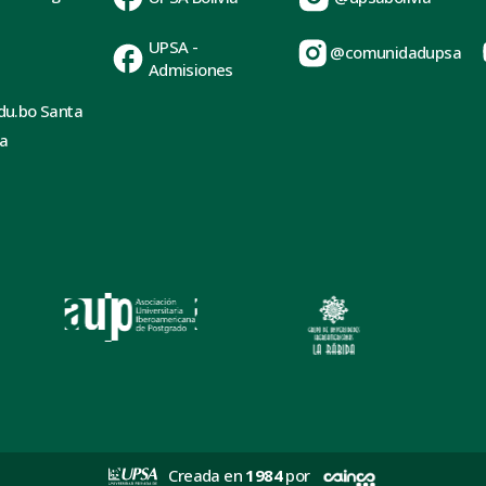
UPSA -
@comunidadupsa
Admisiones
du.bo Santa
ia
Creada en
1984
por