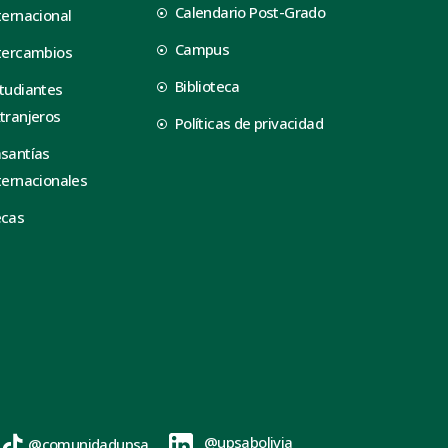
Calendario Post-Grado
ternacional
Campus
tercambios
Biblioteca
tudiantes
tranjeros
Políticas de privacidad
santías
ternacionales
ecas
@upsabolivia
@comunidadupsa