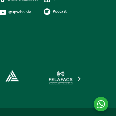
Podcast
@upsabolivia