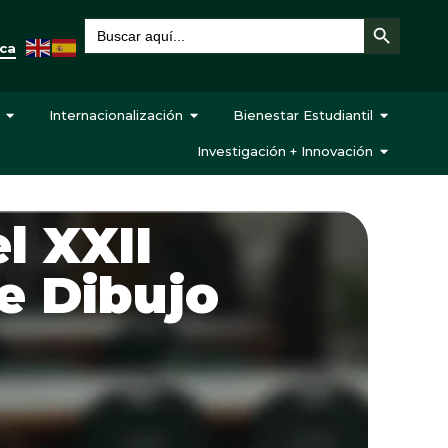
Botón de búsqueda
Buscar:
eca
Internacionalización
Bienestar Estudiantil
Investigación + Innovación
l XXII
e Dibujo