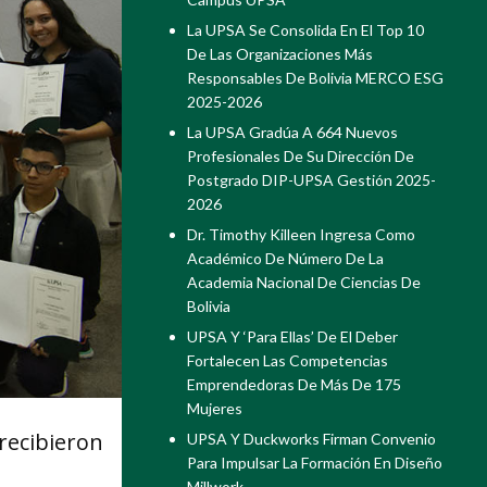
La UPSA Se Consolida En El Top 10
De Las Organizaciones Más
Responsables De Bolivia MERCO ESG
2025-2026
La UPSA Gradúa A 664 Nuevos
Profesionales De Su Dirección De
Postgrado DIP-UPSA Gestión 2025-
2026
Dr. Timothy Killeen Ingresa Como
Académico De Número De La
Academia Nacional De Ciencias De
Bolivia
UPSA Y ‘Para Ellas’ De El Deber
Fortalecen Las Competencias
Emprendedoras De Más De 175
Mujeres
recibieron
UPSA Y Duckworks Firman Convenio
Para Impulsar La Formación En Diseño
Millwork