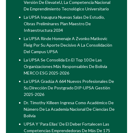
Versión De ElevateU, La Competencia Nacional
De Emprendimiento Tecnológico Universitario
La UPSA Inaugura Nuevas Salas De Estudio,
Obras Preliminares Plan Maestro De
Infraestructura 2034
La UPSA Rinde Homenaje A Zvonko Matkovic
Fleig Por Su Aporte Decisivo A La Consolidación
Del Campus UPSA
La UPSA Se Consolida En El Top 10 De Las
Organizaciones Más Responsables De Bolivia
MERCO ESG 2025-2026
La UPSA Gradúa A 664 Nuevos Profesionales De
Su Dirección De Postgrado DIP-UPSA Gestión
2025-2026
Dr. Timothy Killeen Ingresa Como Académico De
Número De La Academia Nacional De Ciencias De
Bolivia
UPSA Y ‘Para Ellas’ De El Deber Fortalecen Las
Competencias Emprendedoras De Más De 175